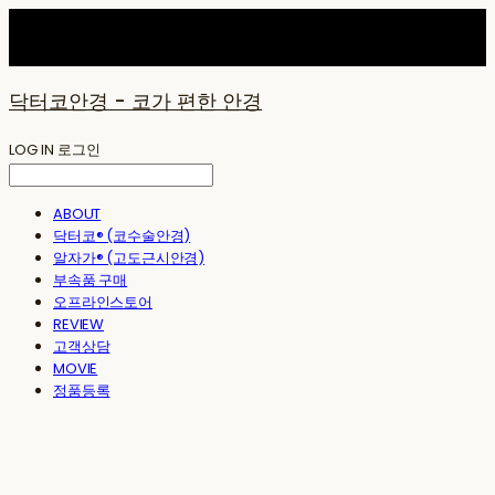
닥터코안경 - 코가 편한 안경
LOG IN
로그인
ABOUT
닥터코® (코수술안경)
알자가® (고도근시안경)
부속품 구매
오프라인스토어
REVIEW
고객상담
MOVIE
정품등록