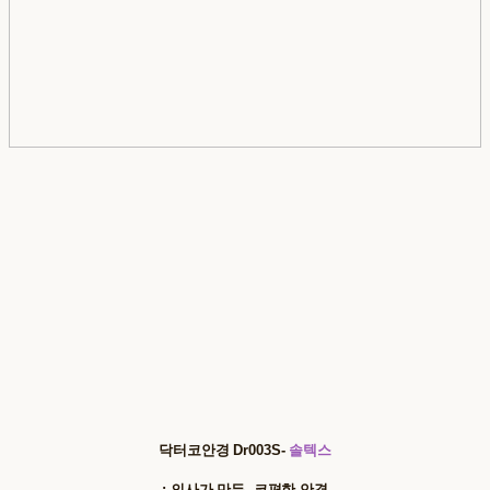
닥터코안경 Dr003S-
솔텍스
: 의사가 만든, 코편한 안경