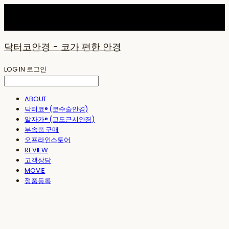
닥터코안경 - 코가 편한 안경
LOG IN
로그인
ABOUT
닥터코® (코수술안경)
알자가® (고도근시안경)
부속품 구매
오프라인스토어
REVIEW
고객상담
MOVIE
정품등록