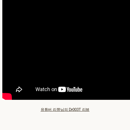
유튜버 리쮸님의 Dr003T 리뷰