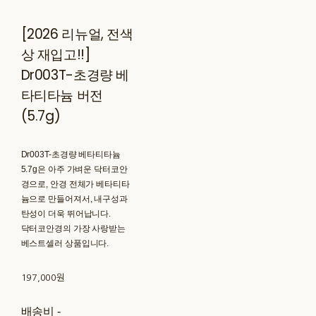
[2026 리뉴얼, 전색
상 재입고!!]
Dr003T-초경량 베
타티타늄 버전
(5.7g)
Dr003T-초경량 베타티타늄
5.7g은 아주 가벼운 닥터코안
경으로, 안경 전체가 베타티타
늄으로 만들어져서, 내구성과
탄성이 더욱 뛰어납니다.
닥터코안경의 가장 사랑받는
베스트셀러 상품입니다.
197,000원
배송비
-