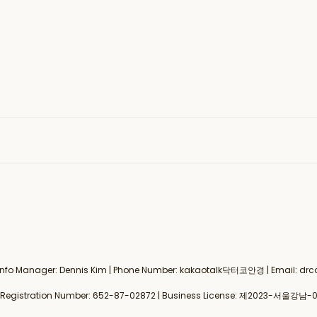
al Info Manager: Dennis Kim | Phone Number: kakaotalk닥터코안경 | Email:
gistration Number:
652-87-02872
| Business License:
제2023-서울강남-0