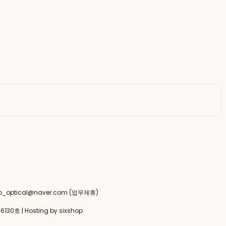
 drco_optical@naver.com (업무제휴)
6130호
| Hosting by sixshop