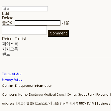
Edit
Delete
글쓴이
내용
Comment
Return To List
페이스북
카카오톡
밴드
Terms of Use
Privacy Policy
Confirm Entrepreneur Information
Company Name: Doctorco Medical Corp. | Owner: Grace Park | Person
Address: [가로수길 플래그십스토어] 서울 강남구 신사동 557-31, 1층 | Business Re