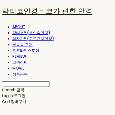
닥터코안경 - 코가 편한 안경
ABOUT
닥터코® (코수술안경)
알자가® (고도근시안경)
부속품 구매
오프라인스토어
REVIEW
고객상담
MOVIE
정품등록
Search
검색
Log In
로그인
Cart
장바구니