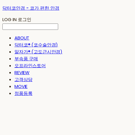
닥터코안경 - 코가 편한 안경
LOG IN
로그인
ABOUT
닥터코® (코수술안경)
알자가® (고도근시안경)
부속품 구매
오프라인스토어
REVIEW
고객상담
MOVIE
정품등록