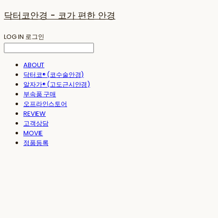
닥터코안경 - 코가 편한 안경
LOG IN
로그인
ABOUT
닥터코® (코수술안경)
알자가® (고도근시안경)
부속품 구매
오프라인스토어
REVIEW
고객상담
MOVIE
정품등록