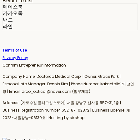
Return To List
페이스북
카카오톡
밴드
라인
Terms of Use
Privacy Policy
Confirm Entrepreneur Information
Company Name: Doctorco Medical Corp. | Owner: Grace Park |
Personal Info Manager: Dennis Kim | Phone Number: kakaotalk닥터코안
경 | Email: drco_optical@naver.com (업무제휴)
Address: [가로수길 플래그십스토어] 서울 강남구 신사동 557-31, 1층 |
Business Registration Number:
652-87-02872
| Business License:
제
2023-서울강남-06130호
| Hosting by sixshop