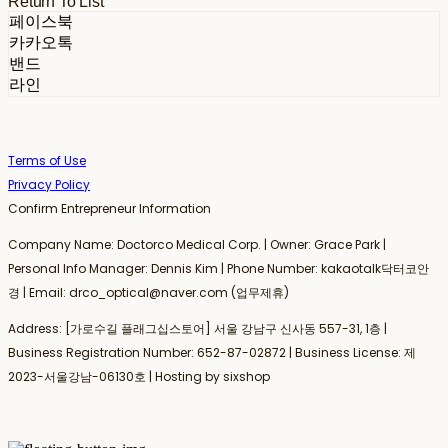
Return To List
페이스북
카카오톡
밴드
라인
Terms of Use
Privacy Policy
Confirm Entrepreneur Information
Company Name: Doctorco Medical Corp. | Owner: Grace Park |
Personal Info Manager: Dennis Kim | Phone Number: kakaotalk닥터코안
경 | Email: drco_optical@naver.com (업무제휴)
Address: [가로수길 플래그십스토어] 서울 강남구 신사동 557-31, 1층 |
Business Registration Number:
652-87-02872
| Business License:
제
2023-서울강남-06130호
| Hosting by sixshop