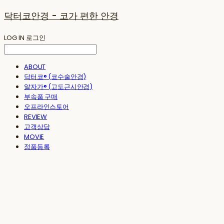
닥터코안경 - 코가 편한 안경
LOG IN
로그인
ABOUT
닥터코® (코수술안경)
알자가® (고도근시안경)
부속품 구매
오프라인스토어
REVIEW
고객상담
MOVIE
정품등록