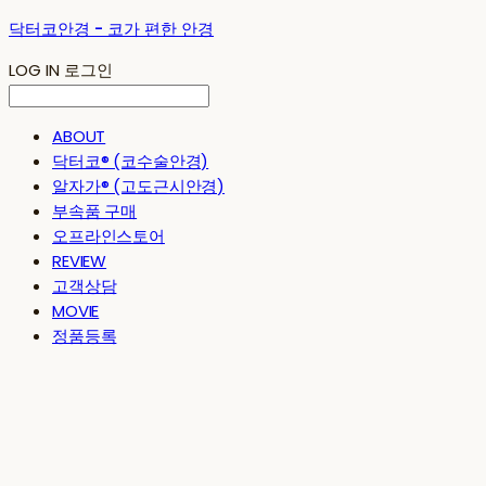
닥터코안경 - 코가 편한 안경
LOG IN
로그인
ABOUT
닥터코® (코수술안경)
알자가® (고도근시안경)
부속품 구매
오프라인스토어
REVIEW
고객상담
MOVIE
정품등록