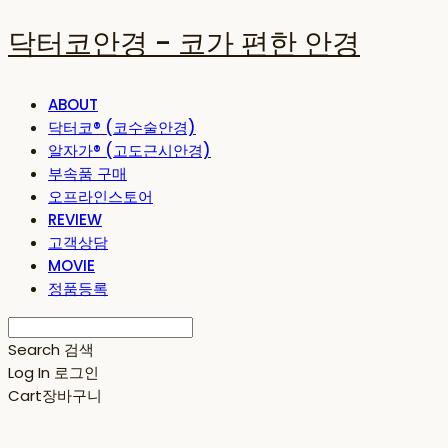
닥터코안경 - 코가 편한 안경
ABOUT
닥터코® (코수술안경)
알자가® (고도근시안경)
부속품 구매
오프라인스토어
REVIEW
고객상담
MOVIE
정품등록
Search
검색
Log In
로그인
Cart
장바구니