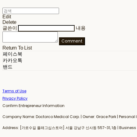
Edit
Delete
글쓴이
내용
Comment
Return To List
페이스북
카카오톡
밴드
Terms of Use
Privacy Policy
Confirm Entrepreneur Information
Company Name: Doctorco Medical Corp. | Owner: Grace Park | Person
Address: [가로수길 플래그십스토어] 서울 강남구 신사동 557-31, 1층 | Business Re