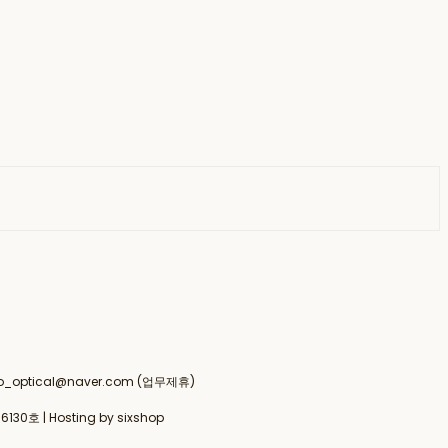
 drco_optical@naver.com (업무제휴)
6130호
| Hosting by sixshop