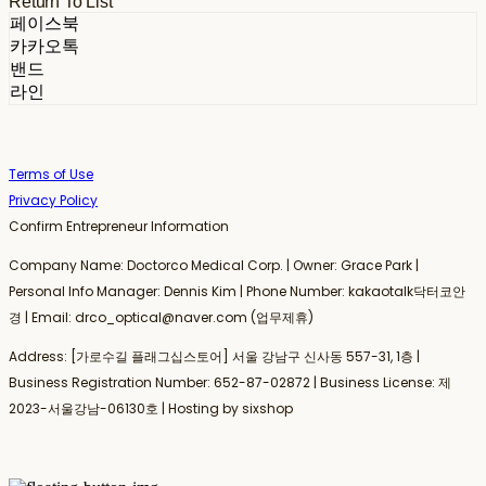
Return To List
페이스북
카카오톡
밴드
라인
Terms of Use
Privacy Policy
Confirm Entrepreneur Information
Company Name: Doctorco Medical Corp. | Owner: Grace Park |
Personal Info Manager: Dennis Kim | Phone Number: kakaotalk닥터코안
경 | Email: drco_optical@naver.com (업무제휴)
Address: [가로수길 플래그십스토어] 서울 강남구 신사동 557-31, 1층 |
Business Registration Number:
652-87-02872
| Business License:
제
2023-서울강남-06130호
| Hosting by sixshop