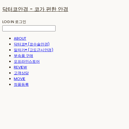
닥터코안경 - 코가 편한 안경
LOG IN
로그인
ABOUT
닥터코® (코수술안경)
알자가® (고도근시안경)
부속품 구매
오프라인스토어
REVIEW
고객상담
MOVIE
정품등록