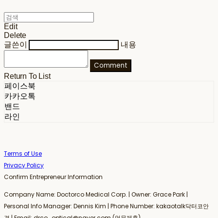
Edit
Delete
글쓴이
내용
Comment
Return To List
페이스북
카카오톡
밴드
라인
Terms of Use
Privacy Policy
Confirm Entrepreneur Information
Company Name: Doctorco Medical Corp. | Owner: Grace Park |
Personal Info Manager: Dennis Kim | Phone Number: kakaotalk닥터코안
경 | Email: drco_optical@naver.com (업무제휴)