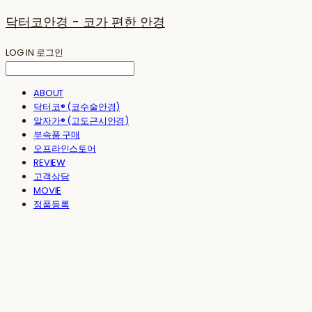
닥터코안경 - 코가 편한 안경
LOG IN
로그인
ABOUT
닥터코® (코수술안경)
알자가® (고도근시안경)
부속품 구매
오프라인스토어
REVIEW
고객상담
MOVIE
정품등록