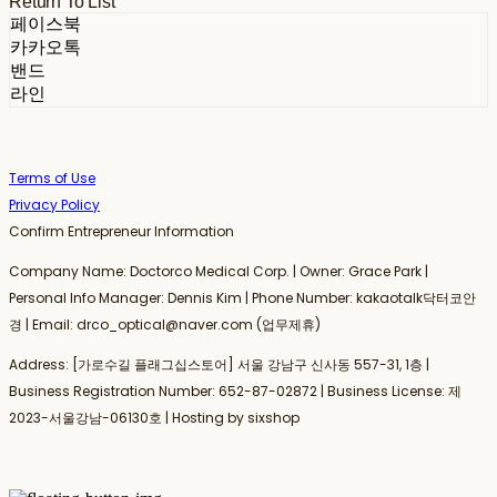
Return To List
페이스북
카카오톡
밴드
라인
Terms of Use
Privacy Policy
Confirm Entrepreneur Information
Company Name: Doctorco Medical Corp. | Owner: Grace Park |
Personal Info Manager: Dennis Kim | Phone Number: kakaotalk닥터코안
경 | Email: drco_optical@naver.com (업무제휴)
Address: [가로수길 플래그십스토어] 서울 강남구 신사동 557-31, 1층 |
Business Registration Number:
652-87-02872
| Business License:
제
2023-서울강남-06130호
| Hosting by sixshop