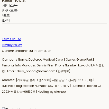
Return To List
페이스북
카카오톡
밴드
라인
Terms of Use
Privacy Policy
Confirm Entrepreneur Information
Company Name: Doctorco Medical Corp. | Owner: Grace Park |
Personal Info Manager: Dennis Kim | Phone Number: kakaotalk닥터코안
경 | Email: drco_optical@naver.com (업무제휴)
Address: [가로수길 플래그십스토어] 서울 강남구 신사동 557-31, 1층 |
Business Registration Number:
652-87-02872
| Business License:
제
2023-서울강남-06130호
| Hosting by sixshop