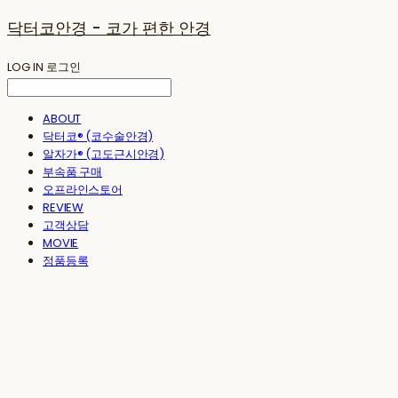
닥터코안경 - 코가 편한 안경
LOG IN
로그인
ABOUT
닥터코® (코수술안경)
알자가® (고도근시안경)
부속품 구매
오프라인스토어
REVIEW
고객상담
MOVIE
정품등록