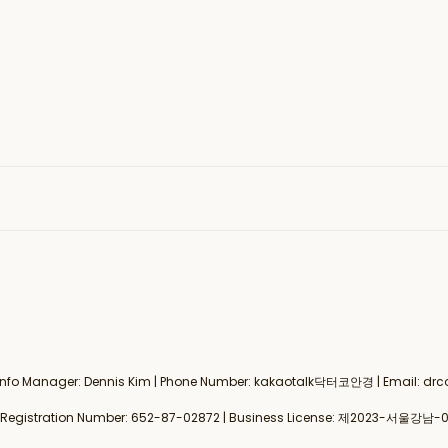
al Info Manager: Dennis Kim | Phone Number: kakaotalk닥터코안경 | Email:
gistration Number:
652-87-02872
| Business License:
제2023-서울강남-0