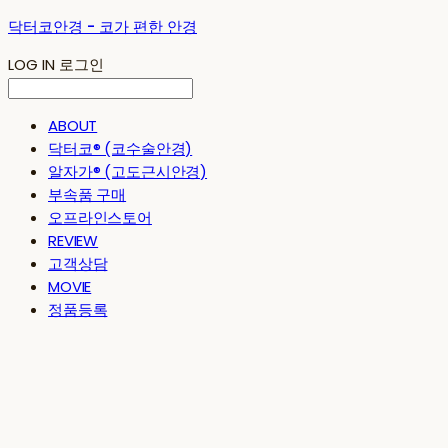
닥터코안경 - 코가 편한 안경
LOG IN
로그인
ABOUT
닥터코® (코수술안경)
알자가® (고도근시안경)
부속품 구매
오프라인스토어
REVIEW
고객상담
MOVIE
정품등록