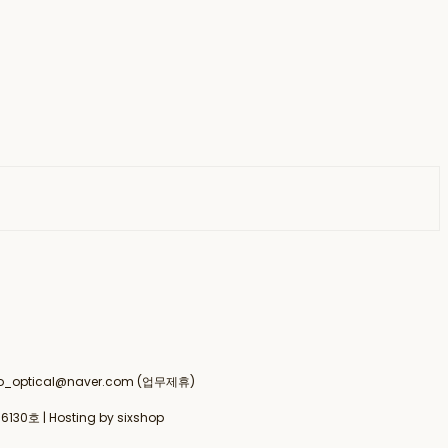
 drco_optical@naver.com (업무제휴)
6130호
| Hosting by sixshop