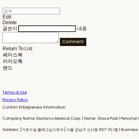
Edit
Delete
글쓴이
내용
Comment
Return To List
페이스북
카카오톡
밴드
Terms of Use
Privacy Policy
Confirm Entrepreneur Information
Company Name: Doctorco Medical Corp. | Owner: Grace Park | Person
Address: [가로수길 플래그십스토어] 서울 강남구 신사동 557-31, 1층 | Business Re