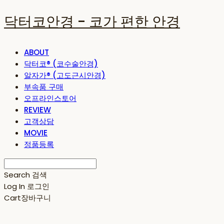
닥터코안경 - 코가 편한 안경
ABOUT
닥터코® (코수술안경)
알자가® (고도근시안경)
부속품 구매
오프라인스토어
REVIEW
고객상담
MOVIE
정품등록
Search
검색
Log In
로그인
Cart
장바구니